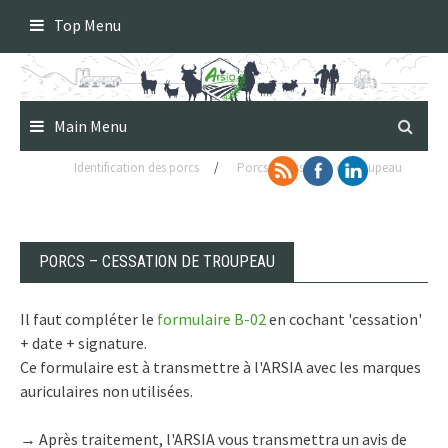
Skip
Top Menu
to
content
Main Menu
Identification des porcs
/
Porcs – Cessation de troupeau
PORCS – CESSATION DE TROUPEAU
Il faut compléter le
formulaire B-02
en cochant 'cessation'
+ date + signature.
Ce formulaire est à transmettre à l'ARSIA avec les marques
auriculaires non utilisées.
→ Après traitement, l'ARSIA vous transmettra un avis de