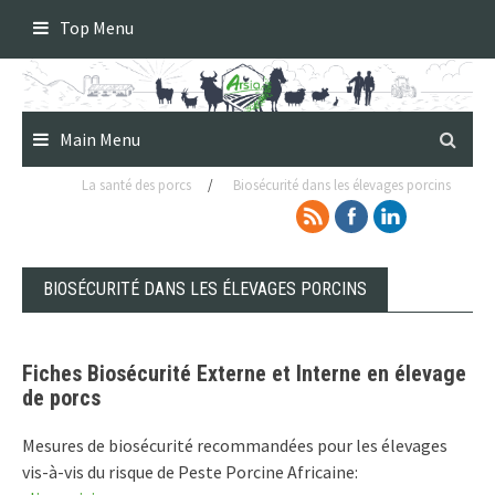
Skip
Top Menu
to
content
Main Menu
La santé des porcs
/
Biosécurité dans les élevages porcins
BIOSÉCURITÉ DANS LES ÉLEVAGES PORCINS
Fiches Biosécurité Externe et Interne en élevage
de porcs
Mesures de biosécurité recommandées pour les élevages
vis-à-vis du risque de Peste Porcine Africaine: