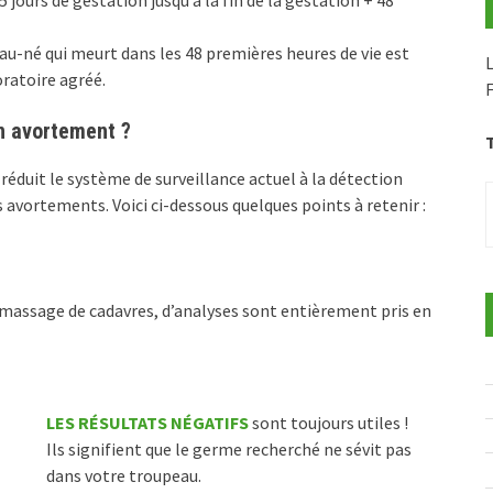
eau-né qui meurt dans les 48 premières heures de vie est
L
oratoire agréé.
F
un avortement ?
éduit le système de surveillance actuel à la détection
s avortements. Voici ci-dessous quelques points à retenir :
ramassage de cadavres, d’analyses sont entièrement pris en
LES RÉSULTATS NÉGATIFS
sont toujours utiles !
Ils signi­fient que le germe recherché ne sévit pas
dans votre troupeau.