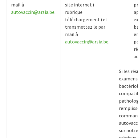
mail à
site internet (
p
autovaccin@arsia.be
.
rubrique
a
téléchargement ) et
e
transmettez le par
b
mail à
en
autovaccin@arsia.be
.
po
ré
au
Si les ré
examens
bactério
compatib
patholog
rempliss
comman
autovacci
sur notre
rubrique