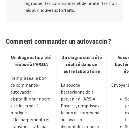
regrouper les commandes et de limiter les frais
liés aux nouveaux forfaits.
Comment commander un autovaccin ?
Un diagnostic a été
Un diagnostic a été
Aucun
réalisé à l’ARSIA
réalisé dans un
bactér
autre laboratoire
ét
Remplissez le bon
de commande «
La souche
Envoyer à
autovaccin »
bactérienne doit
disponible sur notre
parvenir à l’ARSIA.
So
site internet (
Ensuite, remplissez
p
rubrique
le bon de commande
e
téléchargement ) et
autovaccin
b
transmettez le par
disponible sur notre
So