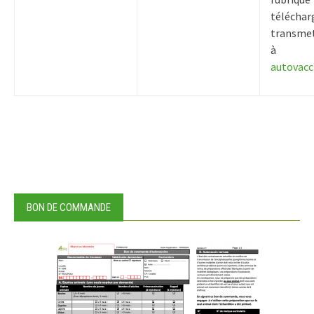
téléchar
transmet
à
autovacc
BON DE COMMANDE