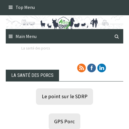
Skip
Top Menu
to
content
Main Menu
La santé des porcs
LA SANTÉ DES PORCS
Le point sur le SDRP
GPS Porc