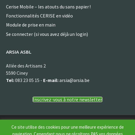
Cerise Mobile – les atouts du sans papier !
Fonctionnalités CERISE en vidéo
Module de prise en main
Se connecter (si vous avez déjà un login)
ARSIA ASBL
Allée des Artisans 2
5590 Ciney
Tel:
083 23 05 15 -
E-mail:
arsia@arsia.be
Inscrivez-vous à notre newsletter
© Arsia asbl
Ce site utilise des cookies pour une meilleure expérience de
navigation. Cependant nous ne récoltons PAS vos données