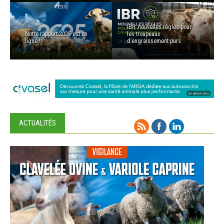
IBR: nouvelles règles pour
Notre rapport 2025 est en
les troupeaux
ligne !
d’engraissement purs
ACTUALITÉS