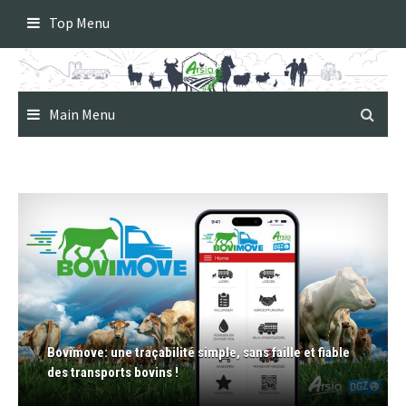
Skip
Top Menu
to
content
Main Menu
Bovimove: une traçabilité simple, sans faille et fiable
des transports bovins !