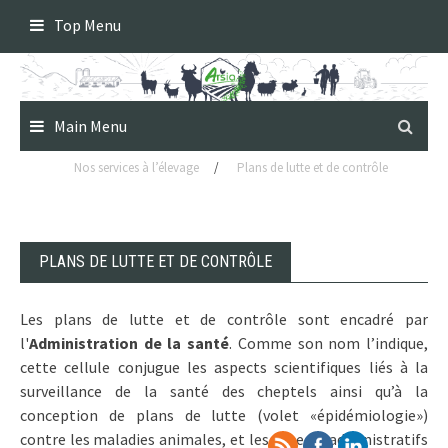
Skip
Top Menu
to
content
Main Menu
Nos services à l’élevage
/
Plans de lutte et de contrôle
PLANS DE LUTTE ET DE CONTRÔLE
Les plans de lutte et de contrôle sont encadré par
l'
Administration de la santé
. Comme son nom l’indique,
cette cellule conjugue les aspects scientifiques liés à la
surveillance de la santé des cheptels ainsi qu’à la
conception de plans de lutte (volet «épidémiologie»)
contre les maladies animales, et les aspects administratifs