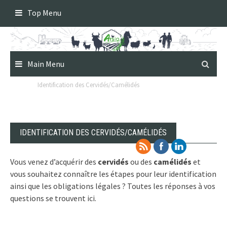
Skip
Top Menu
to
content
Main Menu
Identification des Cervidés/Camélidés
IDENTIFICATION DES CERVIDÉS/CAMÉLIDÉS
Vous venez d’acquérir des
cervidés
ou des
camélidés
et
vous souhaitez connaître les étapes pour leur identification
ainsi que les obligations légales ? Toutes les réponses à vos
questions se trouvent ici.