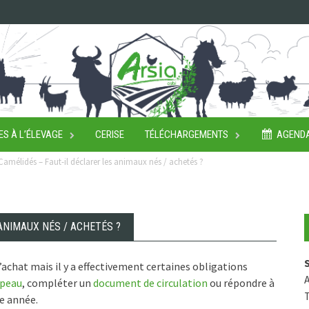
ES À L’ÉLEVAGE
CERISE
TÉLÉCHARGEMENTS
AGEND
Camélidés – Faut-il déclarer les animaux nés / achetés ?
ANIMAUX NÉS / ACHETÉS ?
d’achat mais il y a effectivement certaines obligations
A
upeau
, compléter un
document de circulation
ou répondre à
T
e année.