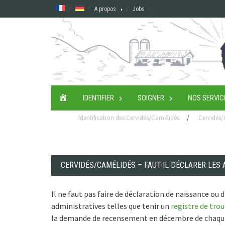
Skip
A propos
Jobs
to
content
ACCUEIL
IDENTIFIER
SOIGNER
NOS SERVIC
Identification des Cervidés/Camélidés
/
Cervidés/
CERVIDÉS/CAMÉLIDÉS – FAUT-IL DÉCLARER LES 
Il ne faut pas faire de déclaration de naissance ou 
administratives telles que tenir un
registre de tro
la demande de recensement en décembre de chaqu