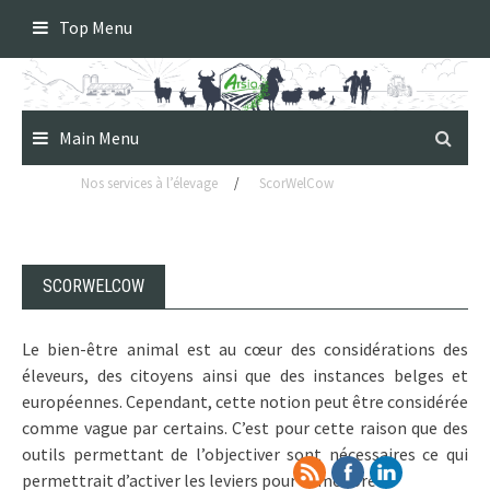
Skip
Top Menu
to
content
Main Menu
Nos services à l’élevage
/
ScorWelCow
SCORWELCOW
Le bien-être animal est au cœur des considérations des
éleveurs, des citoyens ainsi que des instances belges et
européennes. Cependant, cette notion peut être considérée
comme vague par certains. C’est pour cette raison que des
outils permettant de l’objectiver sont nécessaires ce qui
permettrait d’activer les leviers pour l’améliorer.