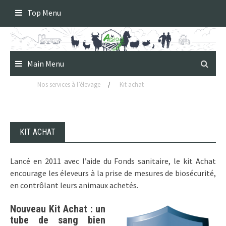
Skip
Top Menu
to
content
Main Menu
Nos services à l’élevage
/
Kit achat
KIT ACHAT
Lancé en 2011 avec l’aide du Fonds sanitaire, le kit Achat
encourage les éleveurs à la prise de mesures de biosécurité,
en contrôlant leurs animaux achetés.
Nouveau Kit Achat : un
tube de sang bien