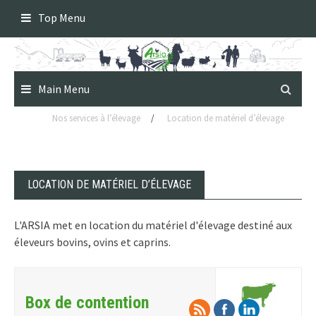
Skip
Top Menu
to
content
Main Menu
Nos services à l’élevage
/
Location de matériel d’élevage
LOCATION DE MATÉRIEL D’ÉLEVAGE
L'ARSIA met en location du matériel d'élevage destiné aux
éleveurs bovins, ovins et caprins.
Box de contention