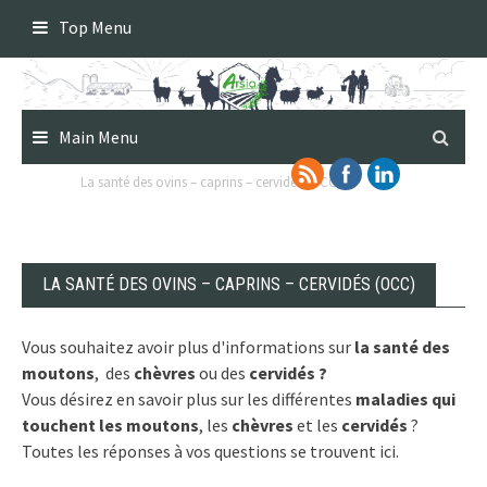
Skip
Top Menu
to
content
Main Menu
La santé des ovins – caprins – cervidés (OCC)
LA SANTÉ DES OVINS – CAPRINS – CERVIDÉS (OCC)
Vous souhaitez avoir plus d'informations sur
la santé des
moutons
, des
chèvres
ou des
cervidés ?
Vous désirez en savoir plus sur les différentes
maladies qui
touchent les moutons
, les
chèvres
et les
cervidés
?
Toutes les réponses à vos questions se trouvent ici.