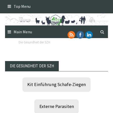
Skip
Top Menu
to
content
Main Menu
Die Gesundheit der SZH
DIE GESUNDHEIT DER SZH
Kit Einführung Schafe-Ziegen
Externe Parasiten