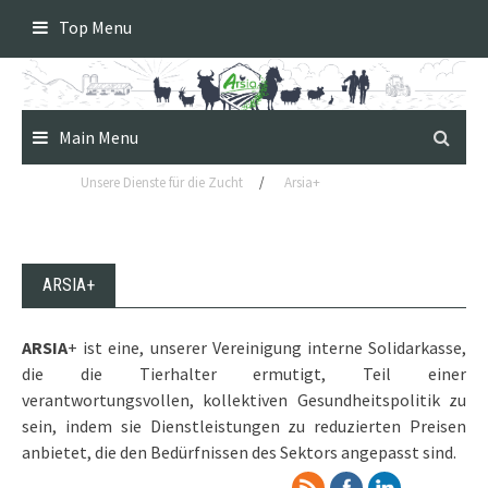
Skip
Top Menu
to
content
Main Menu
Unsere Dienste für die Zucht
/
Arsia+
ARSIA+
ARSIA
+ ist eine, unserer Vereinigung interne Solidarkasse,
die die Tierhalter ermutigt, Teil einer
verantwortungsvollen, kollektiven Gesundheitspolitik zu
sein, indem sie Dienstleistungen zu reduzierten Preisen
anbietet, die den Bedürfnissen des Sektors angepasst sind.