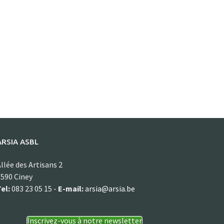
ARSIA ASBL
llée des Artisans 2
590 Ciney
el:
083 23 05 15 -
E-mail:
arsia@arsia.be
Inscrivez-vous à notre newsletter