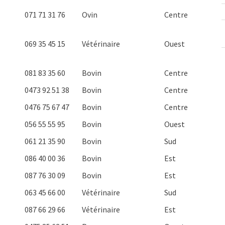
071 71 31 76
Ovin
Centre
069 35 45 15
Vétérinaire
Ouest
081 83 35 60
Bovin
Centre
0473 92 51 38
Bovin
Centre
0476 75 67 47
Bovin
Centre
056 55 55 95
Bovin
Ouest
061 21 35 90
Bovin
Sud
086 40 00 36
Bovin
Est
087 76 30 09
Bovin
Est
063 45 66 00
Vétérinaire
Sud
087 66 29 66
Vétérinaire
Est