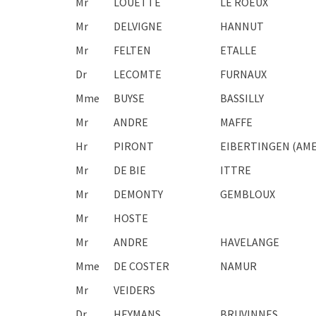
Mr
LOUETTE
LE ROEUX
Mr
DELVIGNE
HANNUT
Mr
FELTEN
ETALLE
Dr
LECOMTE
FURNAUX
Mme
BUYSE
BASSILLY
Mr
ANDRE
MAFFE
Hr
PIRONT
EIBERTINGEN (AME
Mr
DE BIE
ITTRE
Mr
DEMONTY
GEMBLOUX
Mr
HOSTE
Mr
ANDRE
HAVELANGE
Mme
DE COSTER
NAMUR
Mr
VEIDERS
Dr
HEYMANS
BRUVINNES