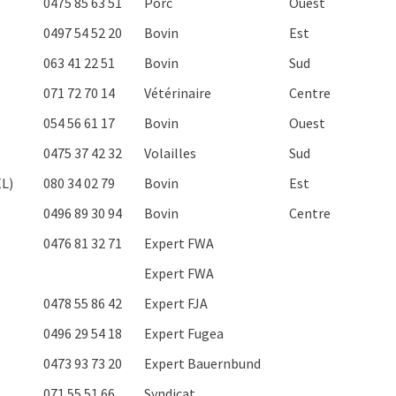
0475 85 63 51
Porc
Ouest
0497 54 52 20
Bovin
Est
063 41 22 51
Bovin
Sud
071 72 70 14
Vétérinaire
Centre
054 56 61 17
Bovin
Ouest
0475 37 42 32
Volailles
Sud
L)
080 34 02 79
Bovin
Est
0496 89 30 94
Bovin
Centre
0476 81 32 71
Expert FWA
Expert FWA
0478 55 86 42
Expert FJA
0496 29 54 18
Expert Fugea
0473 93 73 20
Expert Bauernbund
071 55 51 66
Syndicat