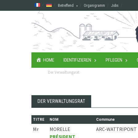
Skip
Betreffend
Organigramm
Jobs
to
content
HOME
IDENTIFIZIEREN
PFLEGEN
Der Verwaltungsrat
DER VERWALTUNGSRAT
TITRE
NOM
Commune
Mr
MORELLE
ARC-WATTRIPONT
PRÉSIDENT