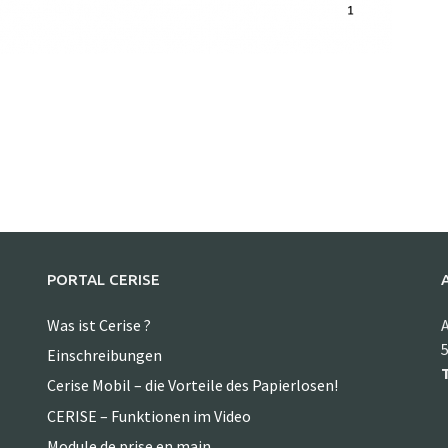
PORTAL CERISE
Was ist Cerise ?
A
5
Einschreibungen
T
Cerise Mobil – die Vorteile des Papierlosen!
CERISE – Funktionen im Video
Module de prise en main