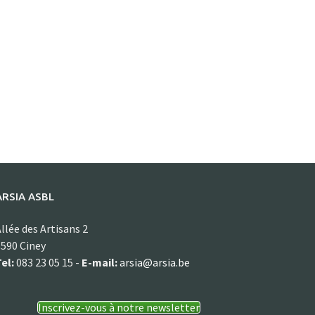
ARSIA ASBL
llée des Artisans 2
590 Ciney
el:
083 23 05 15 -
E-mail:
arsia@arsia.be
Inscrivez-vous à notre newsletter