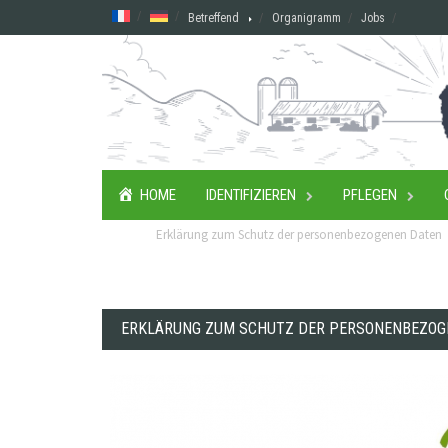
Skip
Betreffend
Organigramm
Jobs
to
content
HOME
IDENTIFIZIEREN
PFLEGEN
Erklärung zum Schutz der personenbezogenen Daten
ERKLÄRUNG ZUM SCHUTZ DER PERSONENBEZOG