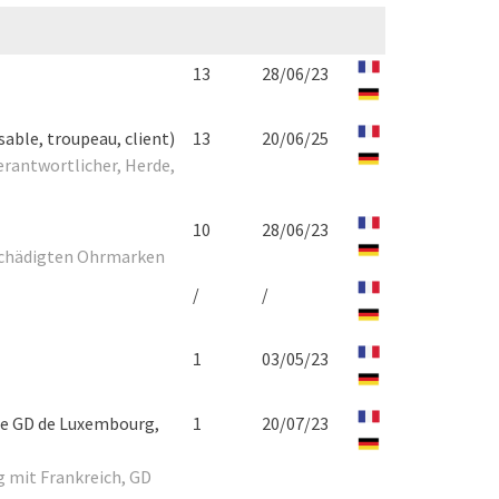
13
28/06/23
able, troupeau, client)
13
20/06/25
erantwortlicher, Herde,
10
28/06/23
eschädigten Ohrmarken
/
/
1
03/05/23
 le GD de Luxembourg,
1
20/07/23
 mit Frankreich, GD