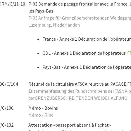
ORM/C/11-10
P-03 Demande de pacage frontalier avec la France,
les Pays-Bas
P-03 Anfrage für Grenzüberschreitenden Weidegang
Luxemburg, Niederlanden
France - Annexe 1 Déclaration de l’opérateur
GDL - Annexe 1 Déclaration de l’opérateur:
F
Pays-Bas - Annexe 1 Déclaration de l’opérat
OC/C/104
Résumé de la circulaire AFSCA relative au PACAGE
Zusammenfassung des Rundschreibens derFASNK b
derGRENZÜBERSCHREITENDEN WEIDEHALTUNG
T/C/100
Mémo - Bovins
Mémo - Rind
T/C/132
Attestation «passeport absent à l'achat»