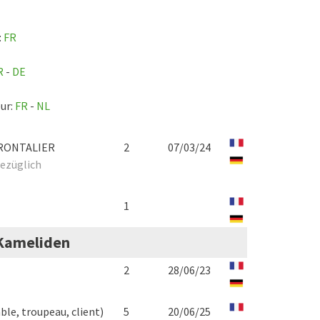
:
FR
R
-
DE
eur:
FR
-
NL
 FRONTALIER
2
07/03/24
ezüglich
1
–Kameliden
2
28/06/23
ble, troupeau, client)
5
20/06/25