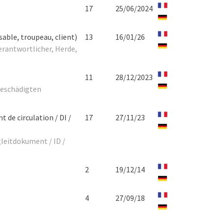
17
25/06/2024
able, troupeau, client)
13
16/01/26
erantwortlicher, Herde,
11
28/12/2023
beschädigten
 de circulation / DI /
17
27/11/23
gleitdokument / ID /
2
19/12/14
4
27/09/18