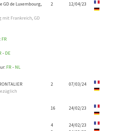
 le GD de Luxembourg,
2
12/04/23
 mit Frankreich, GD
:
FR
R
-
DE
eur:
FR
-
NL
 FRONTALIER
2
07/03/24
ezüglich
16
24/02/23
4
24/02/23