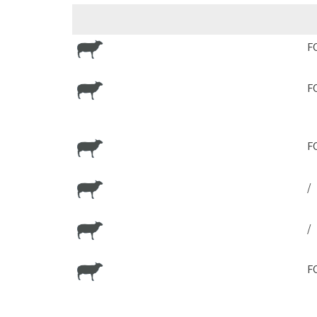
F
F
F
/
/
F