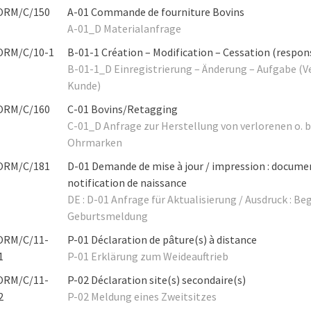
ORM/C/150
A-01 Commande de fourniture Bovins
A-01_D Materialanfrage
ORM/C/10-1
B-01-1 Création – Modification – Cessation (respons
B-01-1_D Einregistrierung – Änderung – Aufgabe (V
Kunde)
ORM/C/160
C-01 Bovins/Retagging
C-01_D Anfrage zur Herstellung von verlorenen o. 
Ohrmarken
ORM/C/181
D-01 Demande de mise à jour / impression : document
notification de naissance
DE : D-01 Anfrage für Aktualisierung / Ausdruck : Be
Geburtsmeldung
ORM/C/11-
P-01 Déclaration de pâture(s) à distance
1
P-01 Erklärung zum Weideauftrieb
ORM/C/11-
P-02 Déclaration site(s) secondaire(s)
2
P-02 Meldung eines Zweitsitzes