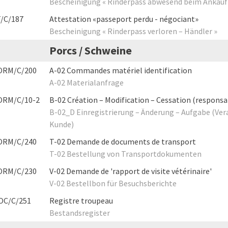
Bescheinigung « Rinderpass abwesend beim Ankauf
T/C/187
Attestation «passeport perdu - négociant»
Bescheinigung « Rinderpass verloren – Händler »
Porcs / Schweine
ORM/C/200
A-02 Commandes matériel identification
A-02 Materialanfrage
ORM/C/10-2
B-02 Création – Modification – Cessation (responsab
B-02_D Einregistrierung – Änderung – Aufgabe (Ver
Kunde)
ORM/C/240
T-02 Demande de documents de transport
T-02 Bestellung von Transportdokumenten
ORM/C/230
V-02 Demande de 'rapport de visite vétérinaire'
V-02 Bestellbon für Besuchsberichte
OC/C/251
Registre troupeau
Bestandsregister