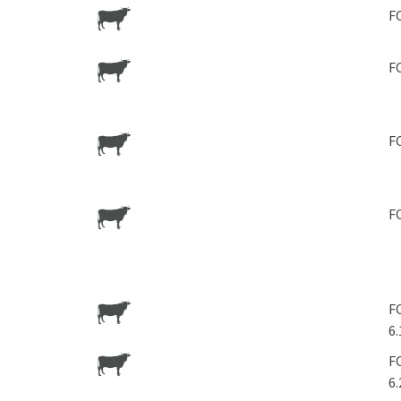
F
F
F
F
F
6.
F
6.