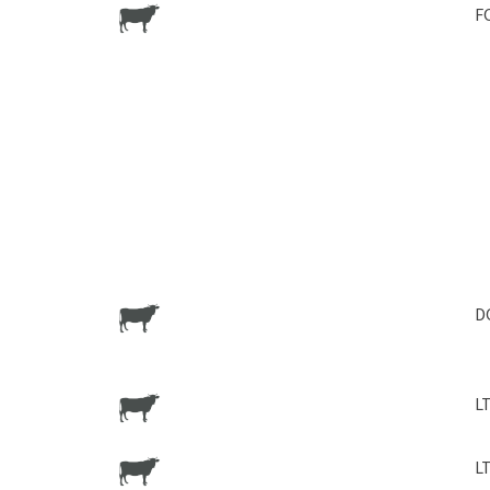
F
D
L
L