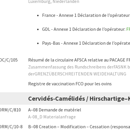
Luxemburg, Niederlanden
France - Annexe 1 Déclaration de l’opérateur
GDL - Annexe 1 Déclaration de l’opérateur:
F
Pays-Bas - Annexe 1 Déclaration de l’opérat
OC/C/105
Résumé de la circulaire AFSCA relative au PACAGE
Zusammenfassung des Rundschreibens derFASNK b
derGRENZÜBERSCHREITENDEN WEIDEHALTUNG
Registre de vaccination FCO pour les ovins
Cervidés-Camélidés / Hirschartige
ORM/C/810
A–08 Demande de matériel
A-08_D Materialanfrage
ORM/C/10-8
B–08 Creation – Modification – Cessation (responsa