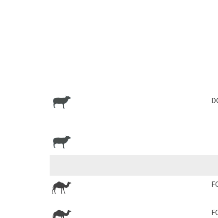
D
F
F