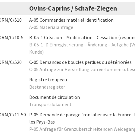
Ovins-Caprins / Schafe-Ziegen
ORM/C/510
A-05 Commandes matériel identification
A-05 Materialanfrage
ORM/C/10-5
B-05-1 Création – Modification – Cessation (respons
B-05-1_D Einregistrierung – Änderung – Aufgabe (V
Kunde)
ORM/C/520
C-05 Demandes de boucles perdues ou détériorées
C-05 Anfrage zur Herstellung von verlorenen o. b
Registre troupeau
Bestandsregister
Document de circulation
Transportdokument
ORM/C/11-50
P-05 Demande de pacage frontalier avec la France,
les Pays-Bas
P-05 Anfrage für Grenzüberschreitenden Weidegang