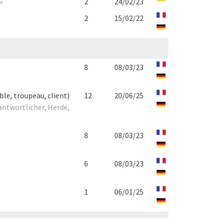
»
2
24/02/23
2
15/02/22
8
08/03/23
le, troupeau, client)
12
20/06/25
antwortlicher, Herde,
8
08/03/23
6
08/03/23
1
06/01/25