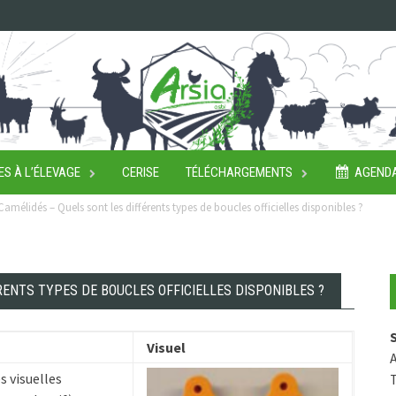
ES À L’ÉLEVAGE
CERISE
TÉLÉCHARGEMENTS
AGEND
amélidés – Quels sont les différents types de boucles officielles disponibles ?
RENTS TYPES DE BOUCLES OFFICIELLES DISPONIBLES ?
Visuel
A
s visuelles
T