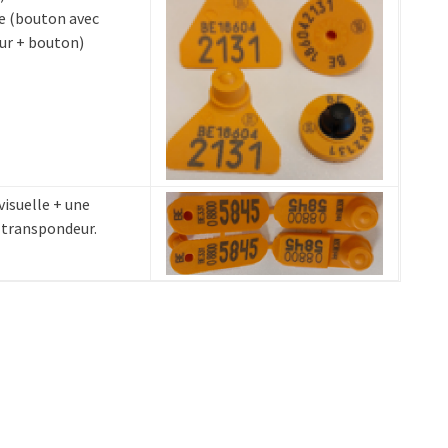
e (bouton avec
ur + bouton)
visuelle + une
 transpondeur.