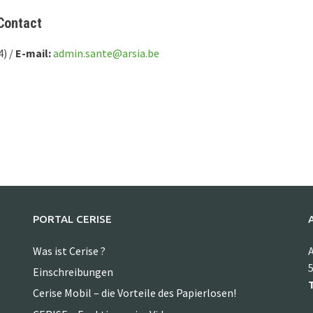
Contact
4) /
E-mail:
admin.sante@arsia.be
PORTAL CERISE
Was ist Cerise ?
A
5
Einschreibungen
T
Cerise Mobil – die Vorteile des Papierlosen!