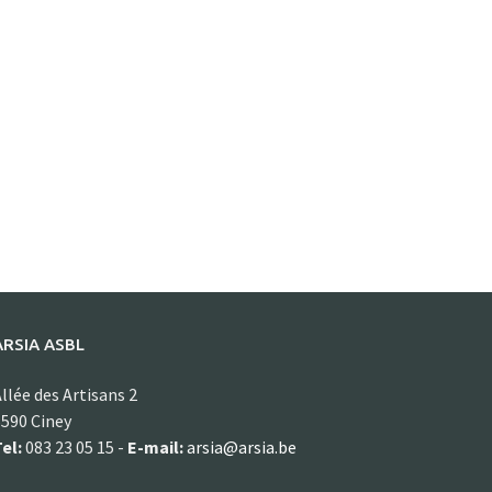
ARSIA ASBL
llée des Artisans 2
590 Ciney
el:
083 23 05 15 -
E-mail:
arsia@arsia.be