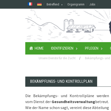
Skip
Betreffend
Organigramm
Jobs
to
content
HOME
IDENTIFIZIEREN
PFLEGEN
Unsere Dienste für die Zucht
/
Bekämpfungs- und 
BEKÄMPFUNGS- UND KONTROLLPLAN
Die Bekämpfungs- und Kontrollpläne werden
vom Dienst der
Gesundheitsverwaltung
betreut.
Wie der Name schon sagt, vereint diese Abteilung