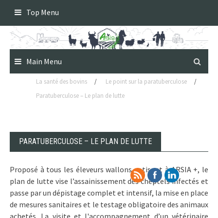
Skip
Top Menu
to
content
Main Menu
La santé des bovins
/
Le point sur la paratuberculose
/
Paratuberculose – Le plan de lutte
PARATUBERCULOSE – LE PLAN DE LUTTE
Proposé à tous les éleveurs wallons cotisant à ARSIA +, le
plan de lutte vise l’assainissement des cheptels infectés et
passe par un dépistage complet et intensif, la mise en place
de mesures sanitaires et le testage obligatoire des animaux
achetés. La visite et l'accompagnement d’un vétérinaire