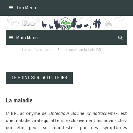
Skip
Top Menu
to
content
Main Menu
La santé des bovins
/
Le point sur la lutte IBR
LE POINT SUR LA LUTTE IBR
La maladie
L’IBR, acronyme de «
Infectious Bovine Rhinotracheitis
», est
une maladie virale qui atteint exclusivement les bovins chez
qui elle peut se manifester par des symptômes