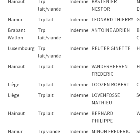
Hainaut
Trp
Indemne
BASTENIER
M
lait/viande
NESTOR
E
Namur
Trp lait
Indemne
LEONARD THIERRY
G
Brabant
Trp
Indemne
ANTOINE ADRIEN
B
Wallon
lait/viande
C
Luxembourg
Trp
Indemne
REUTER GINETTE
H
lait/viande
Hainaut
Trp lait
Indemne
VANDERHEEREN
F
FREDERIC
Liège
Trp lait
Indemne
LOOZEN ROBERT
C
Liège
Trp lait
Indemne
LOVENFOSSE
S
MATHIEU
Hainaut
Trp lait
Indemne
BERNARD
W
PHILIPPE
Namur
Trp viande
Indemne
MINON FREDERIC
S