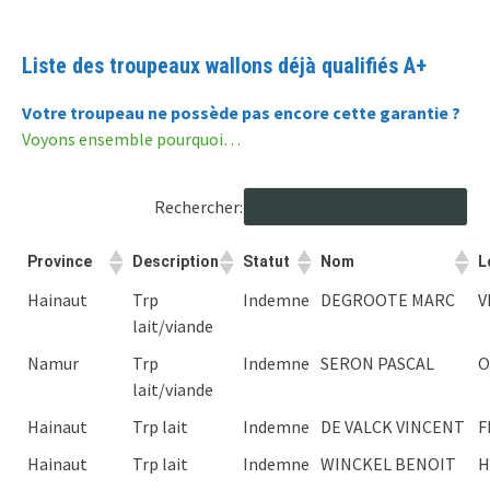
Liste des troupeaux wallons déjà qualifiés A+
Votre troupeau ne possède pas encore cette garantie ?
Voyons ensemble pourquoi…
Rechercher:
Province
Description
Statut
Nom
L
Hainaut
Trp
Indemne
DEGROOTE MARC
V
lait/viande
Namur
Trp
Indemne
SERON PASCAL
O
lait/viande
Hainaut
Trp lait
Indemne
DE VALCK VINCENT
F
Hainaut
Trp lait
Indemne
WINCKEL BENOIT
H