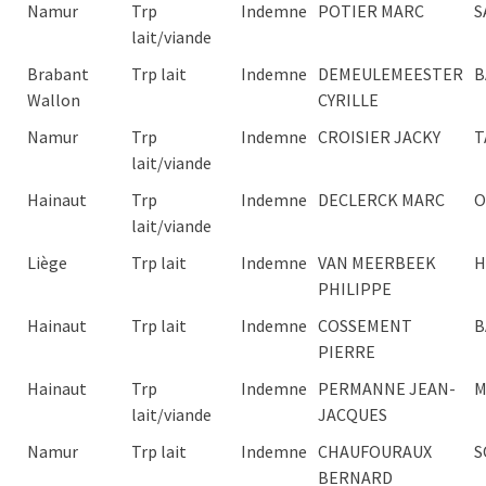
Namur
Trp
Indemne
POTIER MARC
S
lait/viande
Brabant
Trp lait
Indemne
DEMEULEMEESTER
B
Wallon
CYRILLE
Namur
Trp
Indemne
CROISIER JACKY
T
lait/viande
Hainaut
Trp
Indemne
DECLERCK MARC
O
lait/viande
Liège
Trp lait
Indemne
VAN MEERBEEK
H
PHILIPPE
Hainaut
Trp lait
Indemne
COSSEMENT
B
PIERRE
Hainaut
Trp
Indemne
PERMANNE JEAN-
M
lait/viande
JACQUES
Namur
Trp lait
Indemne
CHAUFOURAUX
S
BERNARD