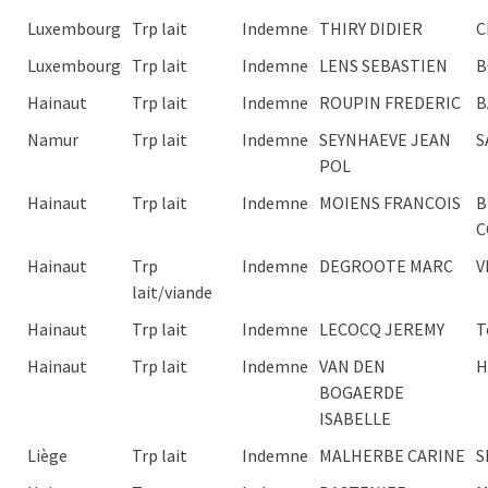
Luxembourg
Trp lait
Indemne
THIRY DIDIER
C
Luxembourg
Trp lait
Indemne
LENS SEBASTIEN
B
Hainaut
Trp lait
Indemne
ROUPIN FREDERIC
B
Namur
Trp lait
Indemne
SEYNHAEVE JEAN
S
POL
Hainaut
Trp lait
Indemne
MOIENS FRANCOIS
B
C
Hainaut
Trp
Indemne
DEGROOTE MARC
V
lait/viande
Hainaut
Trp lait
Indemne
LECOCQ JEREMY
T
Hainaut
Trp lait
Indemne
VAN DEN
H
BOGAERDE
ISABELLE
Liège
Trp lait
Indemne
MALHERBE CARINE
S