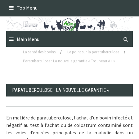
Skip
Top Menu
to
content
Main Menu
La santé des bovins
/
Le point sur la paratuberculose
/
Paratuberculose : La nouvelle garantie « Troupeau A+ »
PARATUBERCULOSE : LA NOUVELLE GARANTIE «
TROUPEAU A+ »
En matière de paratuberculose, l’achat d’un bovin infecté et
négatif au test à l’achat ou de colostrum contaminé sont
les voies d’entrées principales de la maladie dans un