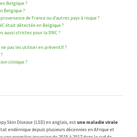
 en Belgique ?
en Belgique ?
 provenance de France ou d’autres pays à risque
?
NC était détectée en Belgique ?
 aussi strictes pour la DNC ?
ne pas les utiliser en préventif ?
 ?
ion clinique ?
y Skin Disease (LSD) en anglais, est
une maladie virale
’état endémique depuis plusieurs décennies en Afrique et
s une première incursion de 2015 à 2017 dans le sud de