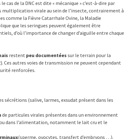
le cas de la DNC est dite « mécanique » c’est-à-dire par
 multiplication virale au sein de l’insecte, contrairement à
lles comme la Fièvre Catarrhale Ovine, la Maladie
lique que les seringues peuvent également être
els, d’où l’importance de changer d’aiguille entre chaque
mais
restent
peu documentées
sur le terrain pour la
2). Ces autres voies de transmission ne peuvent cependant
curité renforcées.
es sécrétions (salive, larmes, exsudat présent dans les
n
de particules virales présentes dans un environnement
 dans l’alimentation, notamment le lait cru et le
erminaux
(sperme, ovocytes, transfert d’embryons …).