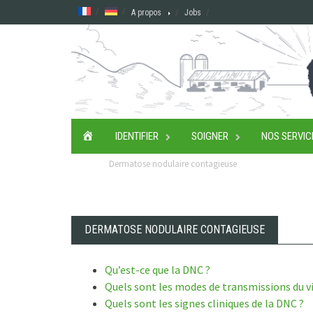
Skip
A propos
Jobs
to
content
ACCUEIL
IDENTIFIER
SOIGNER
NOS SERVIC
Dermatose nodulaire contagieuse
DERMATOSE NODULAIRE CONTAGIEUSE
Qu’est-ce que la DNC ?
Quels sont les modes de transmissions du vi
Quels sont les signes cliniques de la DNC ?