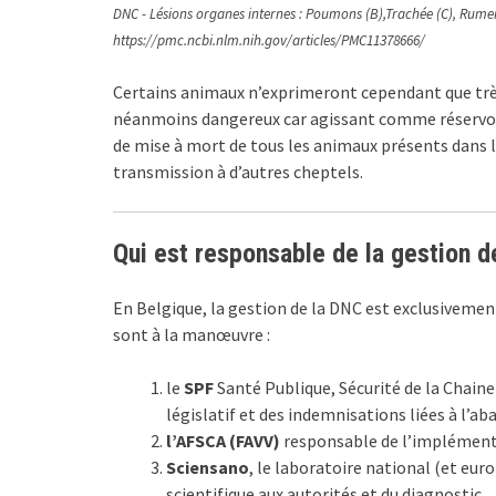
DNC - Lésions organes internes : Poumons (B),Trachée (C), Rumen (
https://pmc.ncbi.nlm.nih.gov/articles/PMC11378666/
Certains animaux n’exprimeront cependant que très
néanmoins dangereux car agissant comme réservoirs
de mise à mort de tous les animaux présents dans l
transmission à d’autres cheptels.
Qui est responsable de la gestion d
En Belgique, la gestion de la DNC est exclusivement
sont à la manœuvre :
le
SPF
Santé Publique, Sécurité de la Chain
législatif et des indemnisations liées à l’a
l’AFSCA (FAVV)
responsable de l’implémenta
Sciensano
, le laboratoire national (et eur
scientifique aux autorités et du diagnostic.