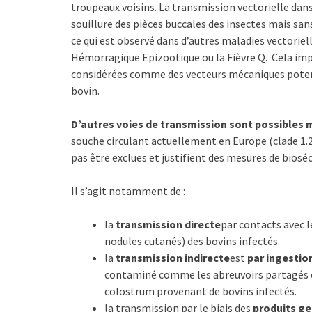
troupeaux voisins. La transmission vectorielle dans 
souillure des pièces buccales des insectes mais sans
ce qui est observé dans d’autres maladies vectorie
Hémorragique Epizootique ou la Fièvre Q. Cela imp
considérées comme des vecteurs mécaniques potenti
bovin.
D’autres voies de transmission sont possibles 
souche circulant actuellement en Europe (clade 1.
pas être exclues et justifient des mesures de biosé
Il s’agit notamment de :
la
transmission directe
par contacts avec l
nodules cutanés) des bovins infectés.
la
transmission indirecte
est
par ingestio
contaminé comme les abreuvoirs partagés ou
colostrum provenant de bovins infectés.
la transmission par le biais des
produits g