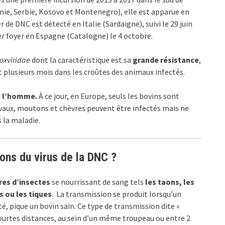
nie, Serbie, Kosovo et Montenegro), elle est apparue en
 de DNC est détecté en Italie (Sardaigne), suivi le 29 juin
er foyer en Espagne (Catalogne) le 4 octobre.
oxviridae
dont la caractéristique est sa
grande résistance
,
 plusieurs mois dans les croûtes des animaux infectés.
 à l’homme.
À ce jour, en Europe, seuls les bovins sont
aux, moutons et chèvres peuvent être infectés mais ne
 la maladie.
ons du virus de la DNC ?
res d’insectes
se nourrissant de sang tels
les taons, les
 ou les tiques
. La transmission se produit lorsqu’un
é, pique un bovin sain. Ce type de transmission dite «
courtes distances, au sein d’un même troupeau ou entre 2