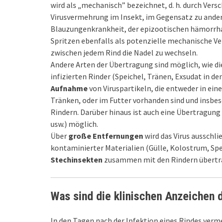
wird als „mechanisch” bezeichnet, d. h. durch Ve
Virusvermehrung im Insekt, im Gegensatz zu ander
Blauzungenkrankheit, der epizootischen hämorrha
Spritzen ebenfalls als potenzielle mechanische V
zwischen jedem Rind die Nadel zu wechseln.
Andere Arten der Übertragung sind möglich, wie d
infizierten Rinder (Speichel, Tränen, Exsudat in d
Aufnahme
von Viruspartikeln, die entweder in e
Tränken, oder im Futter vorhanden sind und insbe
Rindern. Darüber hinaus ist auch eine Übertragung
usw.) möglich.
Über
große Entfernungen
wird das Virus ausschli
kontaminierter Materialien (Gülle, Kolostrum, Sp
Stechinsekten
zusammen mit den Rindern übertr
Was sind die klinischen Anzeichen 
In den Tagen nach der Infektion eines Rindes vermeh