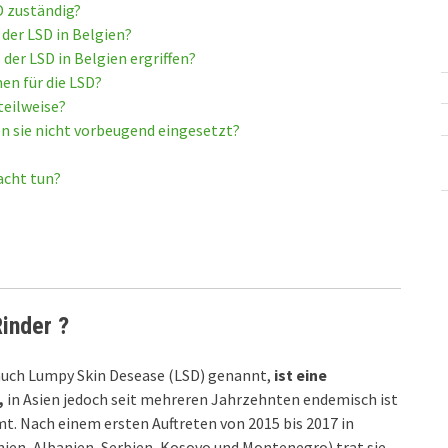
D zuständig?
 der LSD in Belgien?
r LSD in Belgien ergriffen?
n für die LSD?
teilweise?
n sie nicht vorbeugend eingesetzt?
acht tun?
inder ?
 auch Lumpy Skin Desease (LSD) genannt,
ist eine
,
in Asien jedoch seit mehreren Jahrzehnten endemisch ist
t. Nach einem ersten Auftreten von 2015 bis 2017 in
en, Albanien, Serbien, Kosovo und Montenegro) trat sie