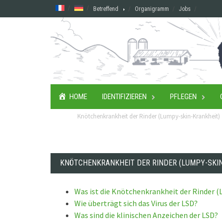
Skip
Betreffend
Organigramm
Jobs
to
content
HOME
IDENTIFIZIEREN
PFLEGEN
Knötchenkrankheit der Rinder (Lumpy-skin-Krankheit)
KNÖTCHENKRANKHEIT DER RINDER (LUMPY-SKI
Was ist die Knötchenkrankheit der Rinder (
Wie überträgt sich das Virus der LSD?
Was sind die klinischen Anzeichen der LSD?