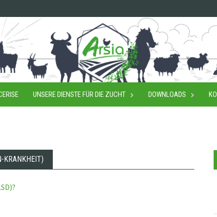
CERISE
UNSERE DIENSTE FÜR DIE ZUCHT
DOWNLOADS
KO
N-KRANKHEIT)
LSD)?