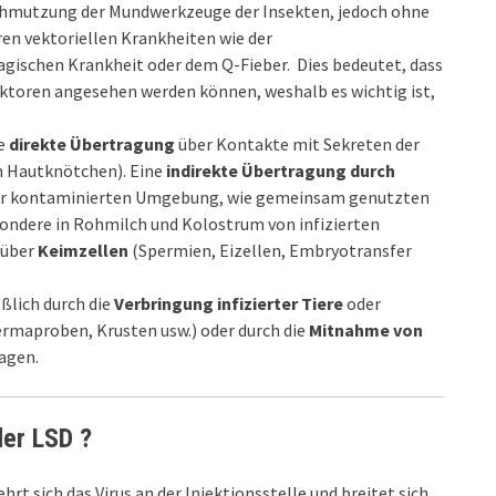
rschmutzung der Mundwerkzeuge der Insekten, jedoch ohne
en vektoriellen Krankheiten wie der
gischen Krankheit oder dem Q-Fieber. Dies bedeutet, dass
ektoren angesehen werden können, weshalb es wichtig ist,
ie
direkte Übertragung
über Kontakte mit Sekreten der
en Hautknötchen). Eine
indirekte Übertragung durch
iner kontaminierten Umgebung, wie gemeinsam genutzten
sondere in Rohmilch und Kolostrum von infizierten
 über
Keimzellen
(Spermien, Eizellen, Embryotransfer
eßlich durch die
Verbringung infizierter Tiere
oder
ermaproben, Krusten usw.) oder durch die
Mitnahme von
agen.
der LSD ?
rt sich das Virus an der Injektionsstelle und breitet sich