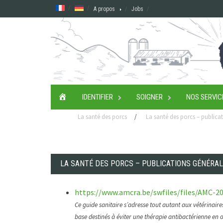
Skip
A propos
Jobs
to
content
ACCUEIL
IDENTIFIER
SOIGNER
NOS SERVIC
La santé des porcs
/
La santé des porcs – publica
LA SANTÉ DES PORCS – PUBLICATIONS GÉNÉRA
https://www.amcra.be/swfiles/files/AMC-
Ce guide sanitaire s’adresse tout autant aux vétérinair
base destinés à éviter une thérapie antibactérienne en 