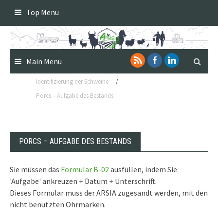
Skip
Top Menu
to
content
Main Menu
Identifizierung der Schweine
/
Porcs – Aufgabe des Bestands
PORCS – AUFGABE DES BESTANDS
Sie müssen das
Formular B-02
ausfüllen, indem Sie
'Aufgabe' ankreuzen + Datum + Unterschrift.
Dieses Formular muss der ARSIA zugesandt werden, mit den
nicht benutzten Ohrmarken.