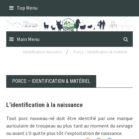
Skip
Top Menu
to
content
Main Menu
Identification des porcs
/
Porcs – Identification & matériel
PORCS – IDENTIFICATION & MATÉRIEL
L'identification à la naissance
Tout porc nouveau-né doit être identifié par une marque
auriculaire de troupeau au plus tard au moment du sevrage
ou avant s'il quitte plus tôt l'exploitation de naissance.