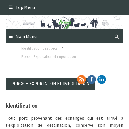
Skip
Top Menu
to
content
Main Menu
Identification des porcs
/
Porcs – Exportation et importation
PORCS – EXPORTATION ET IMPORTATION
Identification
Tout porc provenant des échanges qui est arrivé à
l'exploitation de destination, conserve son moyen