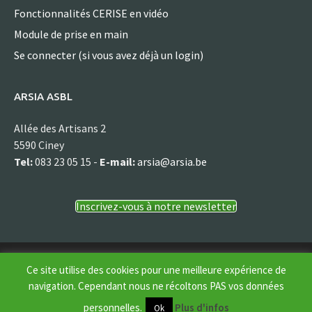
Fonctionnalités CERISE en vidéo
Module de prise en main
Se connecter (si vous avez déjà un login)
ARSIA ASBL
Allée des Artisans 2
5590 Ciney
Tel:
083 23 05 15 -
E-mail:
arsia@arsia.be
Inscrivez-vous à notre newsletter
© Arsia asbl
Ce site utilise des cookies pour une meilleure expérience de
navigation. Cependant nous ne récoltons PAS vos données
personnelles.
Plus d'infos
Ok