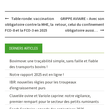
Post
Table ronde: vaccination
GRIPPE AVIAIRE – Avec son
navigation
obligatoire contre la MHE, la
retour, celui du confinement
FCO-8 et la FCO-3 en 2025
obligatoire aussi…
DERNIERS ARTICLES
Bovimove: une traçabilité simple, sans faille et fiable
des transports bovins !
Notre rapport 2025 est en ligne !
IBR: nouvelles règles pour les troupeaux
d’engraissement purs
Clavelée ovine et Variole caprine: notre vigilance,
premier rempart pour le secteur des petits ruminants
Fonds Sanitaire : agenda des cotisations 2026