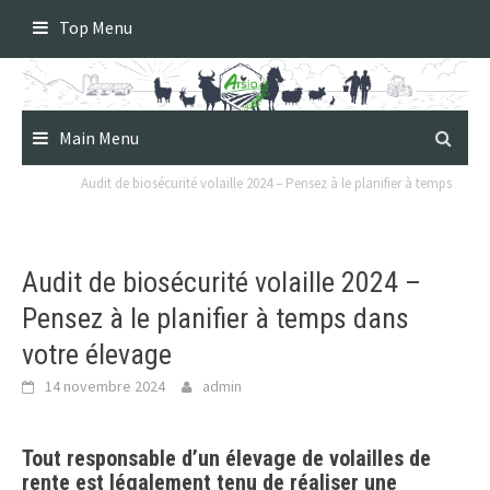
Skip
Top Menu
to
content
Main Menu
Audit de biosécurité volaille 2024 – Pensez à le planifier à temps
Audit de biosécurité volaille 2024 –
Pensez à le planifier à temps dans
votre élevage
14 novembre 2024
admin
Tout responsable d’un élevage de volailles de
rente est légalement tenu de réaliser une