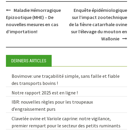
Post
Maladie Hémorragique
Enquête épidémiologique
navigation
Epizootique (MHE) – De
sur l’impact zootechnique
nouvelles mesures en cas
de la fièvre catarrhale ovine
d’importation!
sur l’élevage du mouton en
Wallonie
DERNIERS ARTICLES
Bovimove: une traçabilité simple, sans faille et fiable
des transports bovins !
Notre rapport 2025 est en ligne !
IBR: nouvelles règles pour les troupeaux
d’engraissement purs
Clavelée ovine et Variole caprine: notre vigilance,
premier rempart pour le secteur des petits ruminants