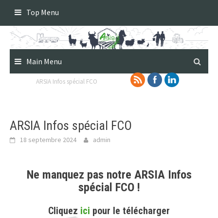
Skip
Top Menu
to
content
Main Menu
ARSIA Infos spécial FCO
ARSIA Infos spécial FCO
18 septembre 2024
admin
Ne manquez pas notre ARSIA Infos
spécial FCO !
Cliquez
ici
pour le télécharger