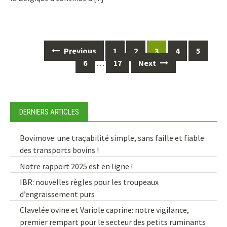
Posts
Previous
1
2
3
4
5
navigation
6
…
17
Next
DERNIERS ARTICLES
Bovimove: une traçabilité simple, sans faille et fiable
des transports bovins !
Notre rapport 2025 est en ligne !
IBR: nouvelles règles pour les troupeaux
d’engraissement purs
Clavelée ovine et Variole caprine: notre vigilance,
premier rempart pour le secteur des petits ruminants