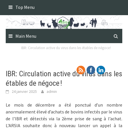
Skip
Top Menu
to
content
Main Menu
IBR: Circulation active du virus dans les étables de négoce !
IBR: Circulation active du virus dans les
étables de négoce !
24 janvier 2025
admin
Le mois de décembre a été ponctué d’un nombre
anormalement élevé d’achats de bovins infectés par le virus
de l’IBR et détectés via la 2ème prise de sang à l’achat.
L’ARSIA souhaite donc à nouveau lancer un appel à la