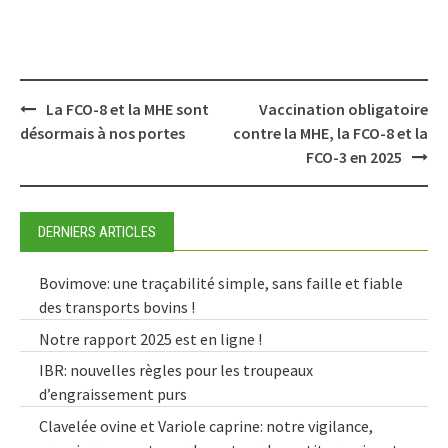
Post
La FCO-8 et la MHE sont
Vaccination obligatoire
navigation
désormais à nos portes
contre la MHE, la FCO-8 et la
FCO-3 en 2025
DERNIERS ARTICLES
Bovimove: une traçabilité simple, sans faille et fiable
des transports bovins !
Notre rapport 2025 est en ligne !
IBR: nouvelles règles pour les troupeaux
d’engraissement purs
Clavelée ovine et Variole caprine: notre vigilance,