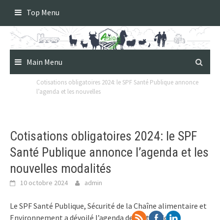
Skip
Top Menu
to
content
Main Menu
Cotisations obligatoires 2024: le SPF Santé Publique annonce
l’agenda et les nouvelles
Cotisations obligatoires 2024: le SPF
Santé Publique annonce l’agenda et les
nouvelles modalités
10 octobre 2024
admin
Le SPF Santé Publique, Sécurité de la Chaîne alimentaire et
Environnement a dévoilé l’agenda des cotisations