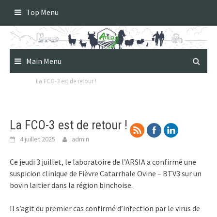
Skip
Top Menu
to
content
Main Menu
La FCO-3 est de retour !
La FCO-3 est de retour !
4 juillet 2025
admin
Ce jeudi 3 juillet, le laboratoire de l’ARSIA a confirmé une
suspicion clinique de Fièvre Catarrhale Ovine – BTV3 sur un
bovin laitier dans la région binchoise.
Il s’agit du premier cas confirmé d’infection par le virus de