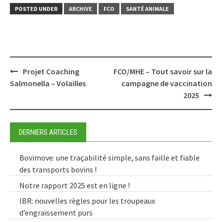
POSTED UNDER
ARCHIVE
FCO
SANTÉ ANIMALE
Post
Projet Coaching
FCO/MHE – Tout savoir sur la
navigation
Salmonella – Volailles
campagne de vaccination
2025
DERNIERS ARTICLES
Bovimove: une traçabilité simple, sans faille et fiable
des transports bovins !
Notre rapport 2025 est en ligne !
IBR: nouvelles règles pour les troupeaux
d’engraissement purs