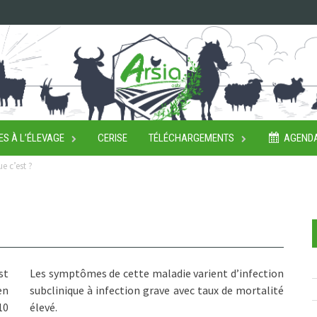
ES À L’ÉLEVAGE
CERISE
TÉLÉCHARGEMENTS
AGEND
e c’est ?
st
Les symptômes de cette maladie varient d’infection
en
subclinique à infection grave avec taux de mortalité
10
élevé.