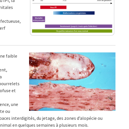
 IPI, la
nitales
éfectueuse,
erf
ne faible
ent,
a
bourrelets
rofuse et
ence, une
nte ou
aces interdigités, du jetage, des zones d’alopécie ou
’animal en quelques semaines à plusieurs mois.