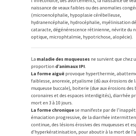
l’infécondité, des avortements, la naissance de veau
naissance de veaux faibles ou des anomalies congé
(microencéphalie, hypoplasie cérébelleuse,
hydranencéphalie, hydrocéphalie, myélinisation d
cataracte, dégénérescence rétinienne, névrite du n
optique, microphtalmie, hypotrichose, alopécie).
La
maladie des muqueuses
ne survient que chez u
proportion
d’animaux IPI
.
La forme aiguë
provoque hyperthermie, abattem
faiblesse, anorexie, ptyalisme (dû aux érosions de l
muqueuse buccale), boiterie (due aux érosions des 
coronaires et des espaces interdigités), diarrhée p
mort en 3 à 10 jours.
La forme chronique
se manifeste par de l’inappét
émaciation progressive, de la diarrhée intermitte
continue, des lésions érosives des muqueuses et esp
d’hyperkératinisation, pour aboutir à la mort de l