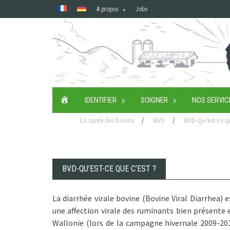
Skip
A propos
Jobs
to
content
ACCUEIL
IDENTIFIER
SOIGNER
NOS SERVIC
La santé des bovins
/
BVD
/
BVD-Qu’est-ce qu
BVD-QU’EST-CE QUE C’EST ?
La diarrhée virale bovine (Bovine Viral Diarrhea) e
une affection virale des ruminants bien présente 
Wallonie (lors de la campagne hivernale 2009-20