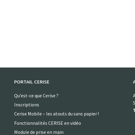
PORTAIL CERISE
Qu’est-ce que Cerise ?
A
5
Inscriptions
T
Cerise Mobile – les atouts du sans papier !
Fonctionnalités CERISE en vidéo
Module de prise en main