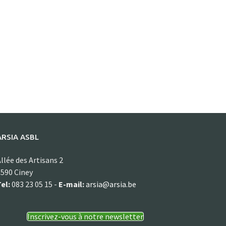
ARSIA ASBL
llée des Artisans 2
590 Ciney
el:
083 23 05 15 -
E-mail:
arsia@arsia.be
Inscrivez-vous à notre newsletter