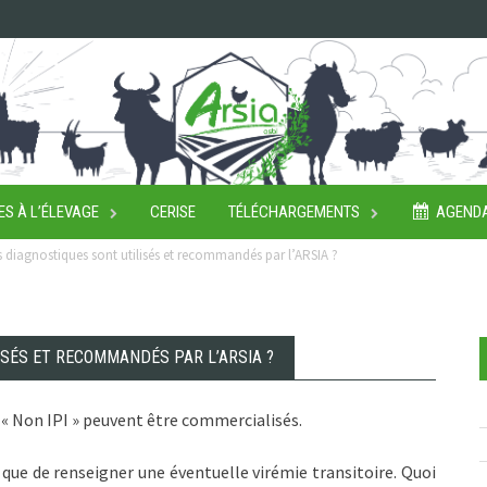
ES À L’ÉLEVAGE
CERISE
TÉLÉCHARGEMENTS
AGEND
s diagnostiques sont utilisés et recommandés par l’ARSIA ?
ISÉS ET RECOMMANDÉS PAR L’ARSIA ?
és « Non IPI » peuvent être commercialisés.
té que de renseigner une éventuelle virémie transitoire. Quoi