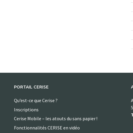
PORTAIL CERISE
Qu’est-ce que Cerise ?
A
5
Inscriptions
T
Cerise Mobile – les atouts du sans papier !
Fonctionnalités CERISE en vidéo