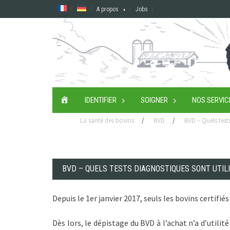
Skip
A propos
Jobs
to
content
ACCUEIL
IDENTIFIER
SOIGNER
NOS SERVIC
La santé des bovins
/
BVD
/
BVD – Quels test
BVD – QUELS TESTS DIAGNOSTIQUES SONT UTIL
Depuis le 1er janvier 2017, seuls les bovins certifi
Dès lors, le dépistage du BVD à l’achat n’a d’utili