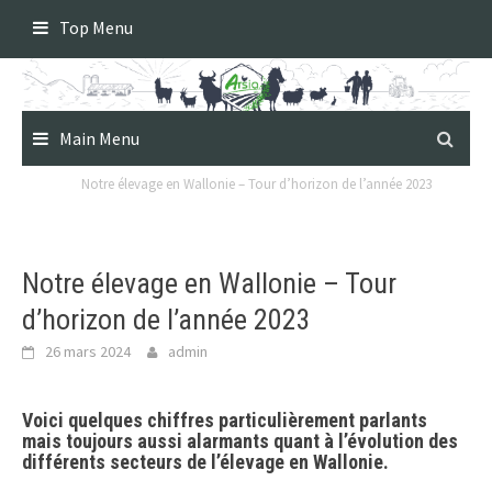
Skip
Top Menu
to
content
Main Menu
Notre élevage en Wallonie – Tour d’horizon de l’année 2023
Notre élevage en Wallonie – Tour
d’horizon de l’année 2023
26 mars 2024
admin
Voici quelques chiffres particulièrement parlants
mais toujours aussi alarmants quant à l’évolution des
différents secteurs de l’élevage en Wallonie.