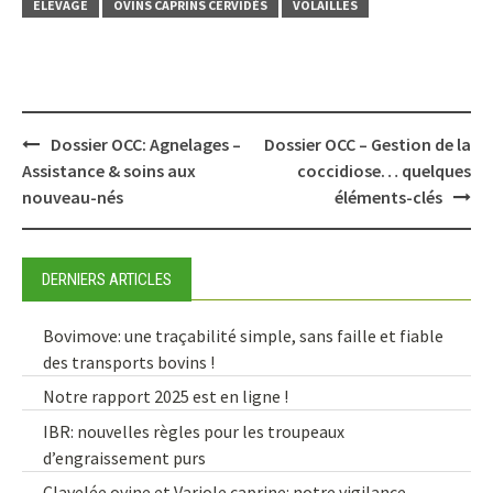
ELEVAGE
OVINS CAPRINS CERVIDÉS
VOLAILLES
Post
Dossier OCC: Agnelages –
Dossier OCC – Gestion de la
navigation
Assistance & soins aux
coccidiose… quelques
nouveau-nés
éléments-clés
DERNIERS ARTICLES
Bovimove: une traçabilité simple, sans faille et fiable
des transports bovins !
Notre rapport 2025 est en ligne !
IBR: nouvelles règles pour les troupeaux
d’engraissement purs
Clavelée ovine et Variole caprine: notre vigilance,