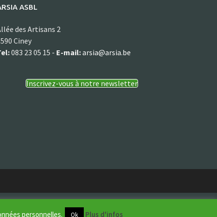
ARSIA ASBL
llée des Artisans 2
590 Ciney
el:
083 23 05 15 -
E-mail:
arsia@arsia.be
Inscrivez-vous à notre newsletter
données personnelles.
Plus d'infos
Ok