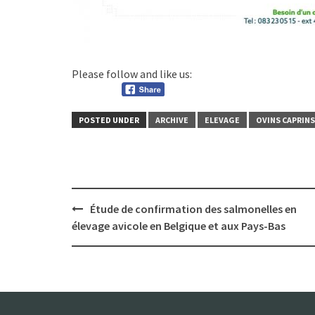
Please follow and like us:
POSTED UNDER
ARCHIVE
ELEVAGE
OVINS CAPRINS
Post
Étude de confirmation des salmonelles en
navigation
élevage avicole en Belgique et aux Pays-Bas