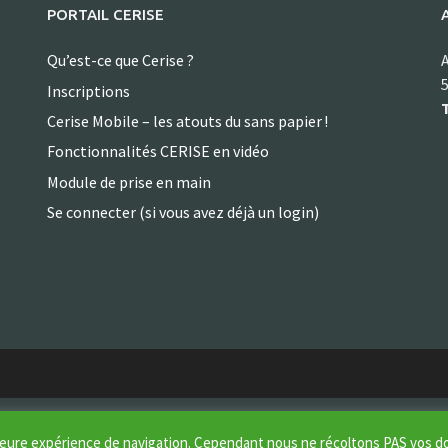
PORTAIL CERISE
Qu’est-ce que Cerise ?
A
5
Inscriptions
T
Cerise Mobile – les atouts du sans papier !
Fonctionnalités CERISE en vidéo
Module de prise en main
Se connecter (si vous avez déjà un login)
illeure expérience de navigation. Cependant nous ne récoltons PAS vos 