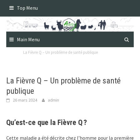
Skip
Top Menu
to
content
Main Menu
La Fièvre Q – Un problème de santé publique
La Fièvre Q – Un problème de santé
publique
26 mars 2024
admin
Qu’est-ce que la Fièvre Q ?
Cette maladie a été décrite chez l’homme pour la première