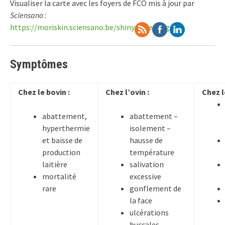
Visualiser la carte avec les foyers de FCO mis à jour par
Sciensano
:
https://moriskin.sciensano.be/shiny/bluetongue/
Symptômes
Chez le bovin :
Chez l’ovin :
Chez l
abattement,
abattement –
hyperthermie
isolement –
et baisse de
hausse de
production
température
laitière
salivation
mortalité
excessive
rare
gonflement de
la face
ulcérations
buccales