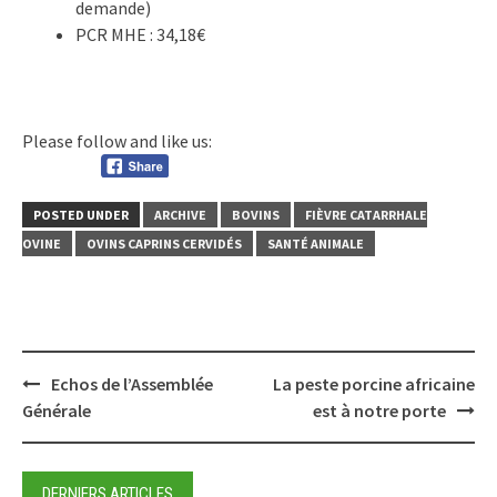
demande)
PCR MHE : 34,18€
Please follow and like us:
POSTED UNDER
ARCHIVE
BOVINS
FIÈVRE CATARRHALE
OVINE
OVINS CAPRINS CERVIDÉS
SANTÉ ANIMALE
Post
Echos de l’Assemblée
La peste porcine africaine
navigation
Générale
est à notre porte
DERNIERS ARTICLES