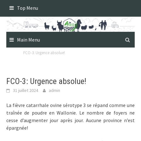
Skip
Top Menu
to
content
Main Menu
FCO-3: Urgence absolue!
FCO-3: Urgence absolue!
31 juillet 2024
admin
La fièvre catarrhale ovine sérotype 3 se répand comme une
traînée de poudre en Wallonie. Le nombre de foyers ne
cesse d’augmenter jour après jour. Aucune province n’est
épargnée!