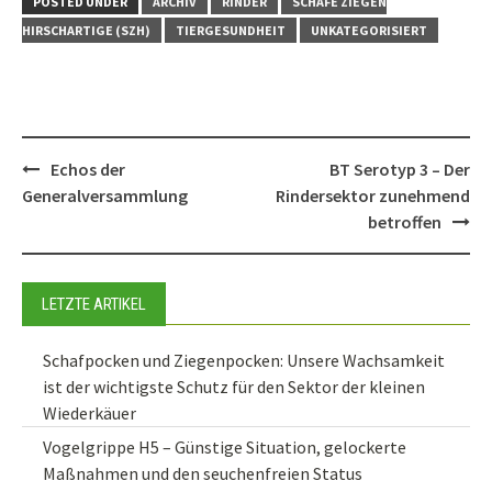
POSTED UNDER
ARCHIV
RINDER
SCHAFE ZIEGEN
HIRSCHARTIGE (SZH)
TIERGESUNDHEIT
UNKATEGORISIERT
Post
Echos der
BT Serotyp 3 – Der
navigation
Generalversammlung
Rindersektor zunehmend
betroffen
LETZTE ARTIKEL
Schafpocken und Ziegenpocken: Unsere Wachsamkeit
ist der wichtigste Schutz für den Sektor der kleinen
Wiederkäuer
Vogelgrippe H5 – Günstige Situation, gelockerte
Maßnahmen und den seuchenfreien Status