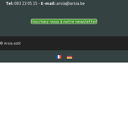
Tel:
083 23 05 15 -
E-mail:
arsia@arsia.be
Inscrivez-vous à notre newsletter
© Arsia asbl