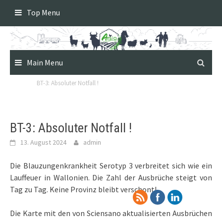
Skip
Top Menu
to
content
Main Menu
BT-3: Absoluter Notfall !
BT-3: Absoluter Notfall !
13. August 2024
admin
Die Blauzungenkrankheit Serotyp 3 verbreitet sich wie ein
Lauffeuer in Wallonien. Die Zahl der Ausbrüche steigt von
Tag zu Tag. Keine Provinz bleibt verschont!
Die Karte mit den von Sciensano aktualisierten Ausbrüchen