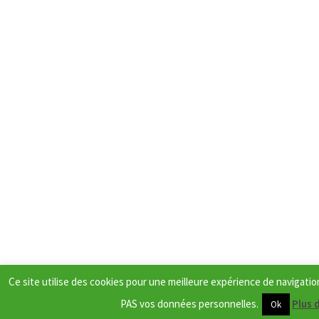
Ce site utilise des cookies pour une meilleure expérience de navigat
PAS vos données personnelles.
Plus 
Ok