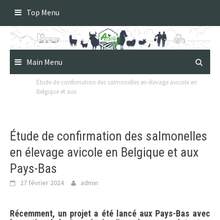
Skip
Top Menu
to
content
Main Menu
Étude de confirmation des salmonelles en élevage avicole en
Belgique et aux
Étude de confirmation des salmonelles
en élevage avicole en Belgique et aux
Pays-Bas
27 février 2024
admin
Récemment, un projet a été lancé aux Pays-Bas avec