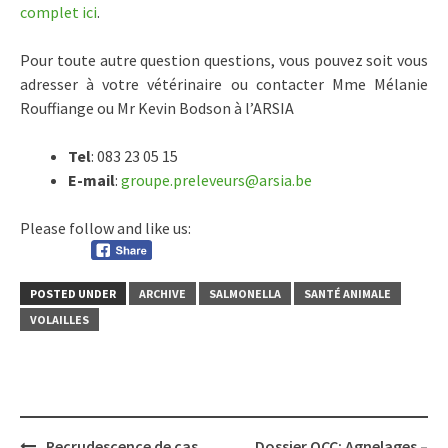
complet ici
.
Pour toute autre question questions, vous pouvez soit vous
adresser à votre vétérinaire ou contacter Mme Mélanie
Rouffiange ou Mr Kevin Bodson à l’ARSIA
Tel
: 083 23 05 15
E-mail
:
groupe.preleveurs@arsia.be
Please follow and like us:
POSTED UNDER
ARCHIVE
SALMONELLA
SANTÉ ANIMALE
VOLAILLES
Post
Recrudescence de cas
Dossier OCC: Agnelages –