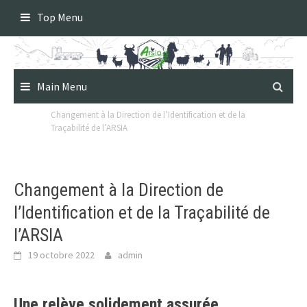
Skip
Top Menu
to
content
Main Menu
Changement à la Direction de l’Identification et de la
Traçabilité de l’ARSIA
Changement à la Direction de
l’Identification et de la Traçabilité de
l’ARSIA
19 octobre 2022
admin
Une relève solidement assurée