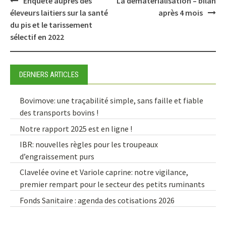
Post
Enquête auprès des
La dématérialisation – bilan
navigation
éleveurs laitiers sur la santé
après 4 mois
du pis et le tarissement
sélectif en 2022
DERNIERS ARTICLES
Bovimove: une traçabilité simple, sans faille et fiable
des transports bovins !
Notre rapport 2025 est en ligne !
IBR: nouvelles règles pour les troupeaux
d’engraissement purs
Clavelée ovine et Variole caprine: notre vigilance,
premier rempart pour le secteur des petits ruminants
Fonds Sanitaire : agenda des cotisations 2026