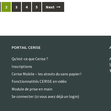
2
3
4
5
Next
PORTAIL CERISE
Qu’est-ce que Cerise ?
A
5
Inscriptions
T
Cerise Mobile – les atouts du sans papier !
Fonctionnalités CERISE en vidéo
Module de prise en main
Se connecter (si vous avez déjà un login)