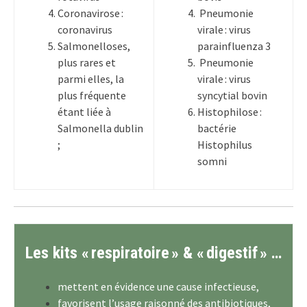
Coronavirose :
Pneumonie
coronavirus
virale : virus
Salmonelloses,
parainfluenza 3
plus rares et
Pneumonie
parmi elles, la
virale : virus
plus fréquente
syncytial bovin
étant liée à
Histophilose :
Salmonella dublin
bactérie
;
Histophilus
somni
Les kits « respiratoire » & « digestif » …
mettent en évidence une cause infectieuse,
favorisent l’usage raisonné des antibiotiques,