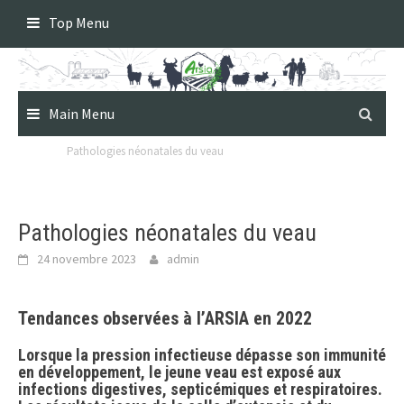
Skip
Top Menu
to
content
Main Menu
Pathologies néonatales du veau
Pathologies néonatales du veau
24 novembre 2023
admin
Tendances observées à l’ARSIA en 2022
Lorsque la pression infectieuse dépasse son immunité
en développement, le jeune veau est exposé aux
infections digestives, septicémiques et respiratoires.