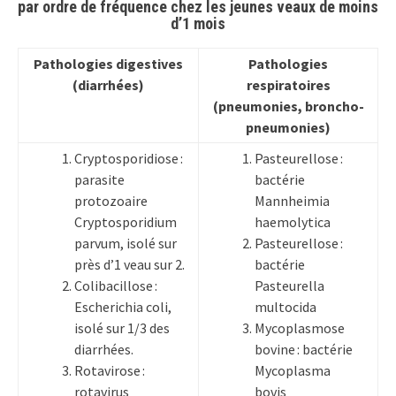
par ordre de fréquence chez les jeunes veaux de moins
d’1 mois
Pathologies digestives
Pathologies
(diarrhées)
respiratoires
(pneumonies, broncho-
pneumonies)
Cryptosporidiose :
Pasteurellose :
parasite
bactérie
protozoaire
Mannheimia
Cryptosporidium
haemolytica
parvum, isolé sur
Pasteurellose :
près d’1 veau sur 2.
bactérie
Colibacillose :
Pasteurella
Escherichia coli,
multocida
isolé sur 1/3 des
Mycoplasmose
diarrhées.
bovine : bactérie
Rotavirose :
Mycoplasma
rotavirus
bovis