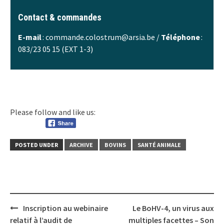
Contact & commandes
E-mail
: commande.colostrum@arsia.be /
Téléphone
:
083/23 05 15 (EXT 1-3)
Please follow and like us:
POSTED UNDER
ARCHIVE
BOVINS
SANTÉ ANIMALE
Post
Inscription au webinaire
Le BoHV-4, un virus aux
navigation
relatif à l’audit de
multiples facettes – Son