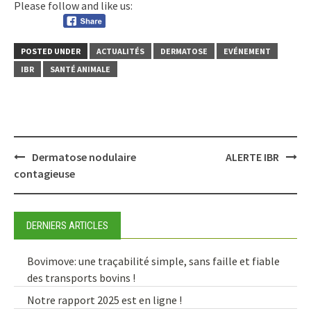
Please follow and like us:
POSTED UNDER
ACTUALITÉS
DERMATOSE
EVÉNEMENT
IBR
SANTÉ ANIMALE
Post
Dermatose nodulaire
ALERTE IBR
navigation
contagieuse
DERNIERS ARTICLES
Bovimove: une traçabilité simple, sans faille et fiable
des transports bovins !
Notre rapport 2025 est en ligne !