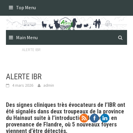
Skip
Top Menu
to
content
Main Menu
ALERTE IBR
ALERTE IBR
4 mars 2026
admin
Des signes cliniques très évocateurs de l’IBR
ont
été signalés dans
deux troupeaux de la province
du Hainaut
suite à l’introduction de bovins en
provenance de Flandre, où
5 nouveaux foyers
viennent d’être détectés.