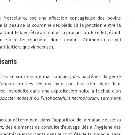
e Mortellaro, est une affection contagieuse des bovins
 la peau de la couronne des pieds ( à la jonction entre la
pactant le bien-être animal et la production. En effet, étant
ance à rester couché et donc à moins s’alimenter, ce qui
t laitière que viandeuse ).
isants
actes en sont encore mal connues ; des bactéries du genre
apparition des lésions bien que leur rôle dans leur
t introduite dans une exploitation suite à l’achat d’un
lobacter nodosus
ou
Fusobacterium necrophorum
, semblent
teur déterminant dans l’apparition de la maladie et de sa
rt, des éléments de conduite d’élevage liés à l’hygiène des
blent être importants dans le contrôle de la maladie, sans