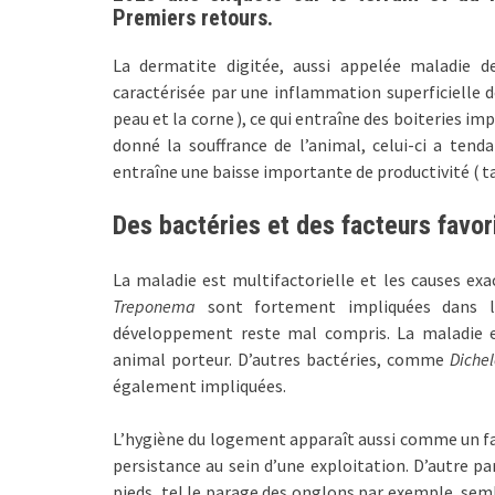
Premiers retours.
La dermatite digitée, aussi appelée maladie d
caractérisée par une inflammation superficielle de
peau et la corne ), ce qui entraîne des boiteries im
donné la souffrance de l’animal, celui-ci a tend
entraîne une baisse importante de productivité ( tan
Des bactéries et des facteurs favor
La maladie est multifactorielle et les causes ex
Treponema
sont fortement impliquées dans l’
développement reste mal compris. La maladie es
animal porteur. D’autres bactéries, comme
Diche
également impliquées.
L’hygiène du logement apparaît aussi comme un fac
persistance au sein d’une exploitation. D’autre pa
pieds, tel le parage des onglons par exemple, sem