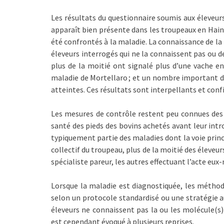
Les résultats du questionnaire soumis aux éleveurs
apparaît bien présente dans les troupeaux en Hain
été confrontés à la maladie. La connaissance de la 
éleveurs interrogés qui ne la connaissent pas ou 
plus de la moitié ont signalé plus d’une vache en
maladie de Mortellaro ; et un nombre important d’e
atteintes. Ces résultats sont interpellants et con
Les mesures de contrôle restent peu connues des é
santé des pieds des bovins achetés avant leur int
typiquement partie des maladies dont la voie princ
collectif du troupeau, plus de la moitié des éleveur
spécialiste pareur, les autres effectuant l’acte eux
Lorsque la maladie est diagnostiquée, les méthod
selon un protocole standardisé ou une stratégie au
éleveurs ne connaissent pas la ou les molécule(s) 
est cependant évoqué à plusieurs reprises.