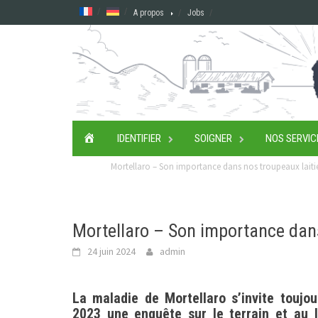
Skip
A propos
Jobs
to
content
ACCUEIL
IDENTIFIER
SOIGNER
NOS SERVIC
Mortellaro – Son importance dans nos troupeaux laiti
Mortellaro – Son importance dans
24 juin 2024
admin
La maladie de Mortellaro s’invite touj
2023 une enquête sur le terrain et au l